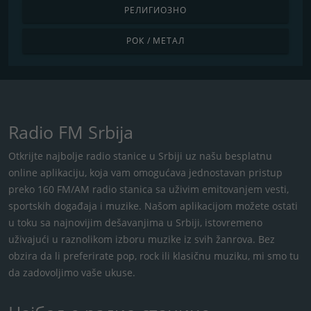
РЕЛИГИОЗНО
РОК / МЕТАЛ
Radio FM Srbija
Otkrijte najbolje radio stanice u Srbiji uz našu besplatnu
online aplikaciju, koja vam omogućava jednostavan pristup
preko 160 FM/AM radio stanica sa uživim emitovanjem vesti,
sportskih događaja i muzike. Našom aplikacijom možete ostati
u toku sa najnovijim dešavanjima u Srbiji, istovremeno
uživajući u raznolikom izboru muzike iz svih žanrova. Bez
obzira da li preferirate pop, rock ili klasičnu muziku, mi smo tu
da zadovoljimo vaše ukuse.