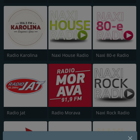
Radio Karolina
Naxi House Radio
Naxi 80-e Radio
Radio Jat
Radio Morava
Naxi Rock Radio