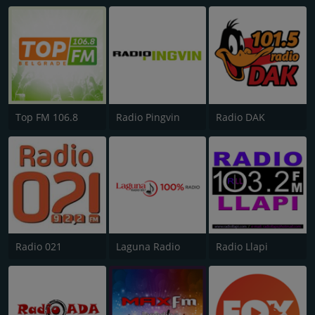
Top FM 106.8
Radio Pingvin
Radio DAK
Radio 021
Laguna Radio
Radio Llapi