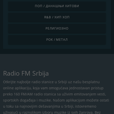
ПОП / ДАНАШЊИ ХИТОВИ
R&B / ХИП ХОП
РЕЛИГИОЗНО
РОК / МЕТАЛ
Radio FM Srbija
Otkrijte najbolje radio stanice u Srbiji uz našu besplatnu
online aplikaciju, koja vam omogućava jednostavan pristup
preko 160 FM/AM radio stanica sa uživim emitovanjem vesti,
sportskih događaja i muzike. Našom aplikacijom možete ostati
u toku sa najnovijim dešavanjima u Srbiji, istovremeno
uživajući u raznolikom izboru muzike iz svih žanrova. Bez