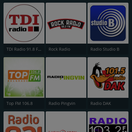
TDI Radio 91.8 FM
Rock Radio
Radio Studio B
Top FM 106.8
Radio Pingvin
Radio DAK