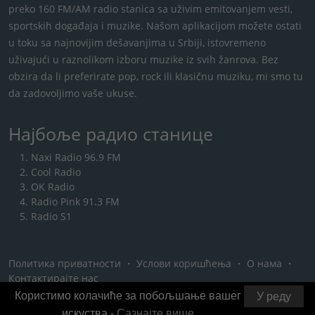
preko 160 FM/AM radio stanica sa uživim emitovanjem vesti,
sportskih događaja i muzike. Našom aplikacijom možete ostati
u toku sa najnovijim dešavanjima u Srbiji, istovremeno
uživajući u raznolikom izboru muzike iz svih žanrova. Bez
obzira da li preferirate pop, rock ili klasičnu muziku, mi smo tu
da zadovoljimo vaše ukuse.
Најбоље радио станице
Naxi Radio 96.9 FM
Cool Radio
OK Radio
Radio Pink 91.3 FM
Radio S1
Политика приватности
・
Услови коришћења
・
О нама
・
Контактирајте нас
Користимо колачиће за побољшање вашег
У реду
искуства -
Сазнајте више